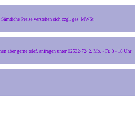
Sämtliche Preise verstehen sich zzgl. ges. MWSt.
 aber gerne telef. anfragen unter 02532-7242, Mo. - Fr. 8 - 18 Uhr