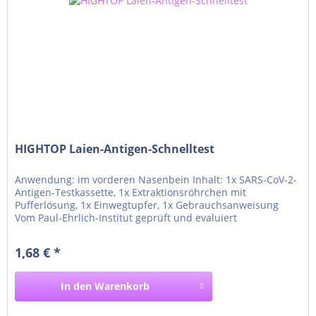
HIGHTOP Laien-Antigen-Schnelltest
Anwendung: im vorderen Nasenbein Inhalt: 1x SARS-CoV-2-
Antigen-Testkassette, 1x Extraktionsröhrchen mit
Pufferlösung, 1x Einwegtupfer, 1x Gebrauchsanweisung
Vom Paul-Ehrlich-Institut geprüft und evaluiert
Zertifizierung: TÜV Süd CE 1434 Sensitivität: 98,04%
Spezifität: 100% Genauigkeit: 99,50% Eigenschaften:
1,68 € *
Eigenanwendung ACHTUNG: Negative Ergebnisse schließen
eine...
In den
Warenkorb