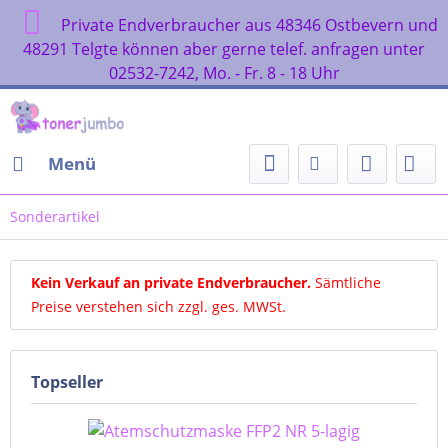
Private Endverbraucher aus 48346 Ostbevern und
48291 Telgte können aber gerne telef. anfragen unter
02532-7242, Mo. - Fr. 8 - 18 Uhr
Menü
Sonderartikel
Kein Verkauf an private Endverbraucher
.
Sämtliche
Preise verstehen sich zzgl. ges. MWSt.
Topseller