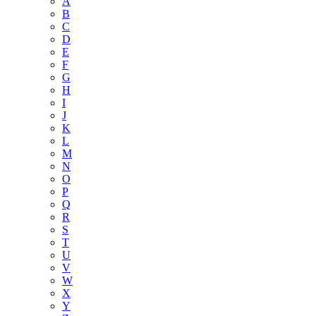
A
B
C
D
E
F
G
H
I
J
K
L
M
N
O
P
Q
R
S
T
U
V
W
X
Y