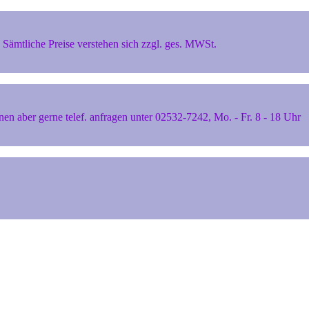
Sämtliche Preise verstehen sich zzgl. ges. MWSt.
 aber gerne telef. anfragen unter 02532-7242, Mo. - Fr. 8 - 18 Uhr