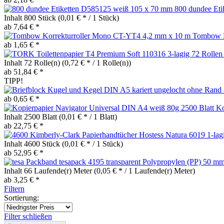
800 dundee Et
Inhalt
800 Stück
(0,01 € * / 1 Stück)
ab 7,64 € *
Tombow K
ab 1,65 € *
Inhalt
72 Rolle(n)
(0,72 € * / 1 Rolle(n))
ab 51,84 € *
TIPP!
ab 0,65 € *
Ko
Inhalt
2500 Blatt
(0,01 € * / 1 Blatt)
ab 22,75 € *
Inhalt
4600 Stück
(0,01 € * / 1 Stück)
ab 52,95 € *
Inhalt
66 Laufende(r) Meter
(0,05 € * / 1 Laufende(r) Meter)
ab 3,25 € *
Filtern
Sortierung:
Filter schließen