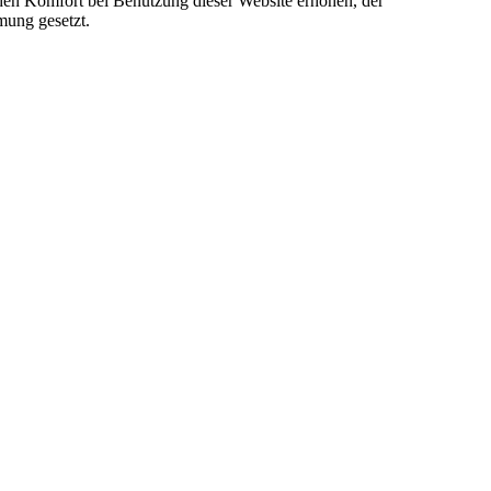
e den Komfort bei Benutzung dieser Website erhöhen, der
mung gesetzt.