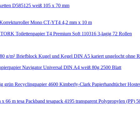
iketten D585125 weiß 105 x 70 mm
orrekturroller Mono CT-YT4 4,2 mm x 10 m
TORK Toilettenpapier T4 Premium Soft 110316 3-lagig 72 Rollen
Briefblock Kugel und Kegel DIN A5 kariert ungelocht ohne 
pierpapier Navigator Universal DIN A4 weiß 80g 2500 Blatt
4600 Kimberly-Clark Papierhandtücher Hostes
tesa Packband tesapack 4195 transparent Polypropylen (PP) 