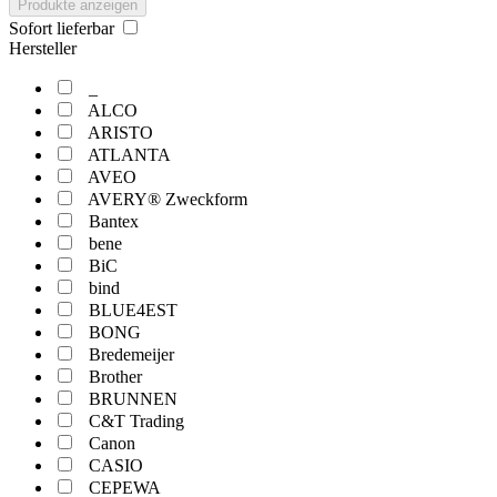
Produkte anzeigen
Sofort lieferbar
Hersteller
_
ALCO
ARISTO
ATLANTA
AVEO
AVERY® Zweckform
Bantex
bene
BiC
bind
BLUE4EST
BONG
Bredemeijer
Brother
BRUNNEN
C&T Trading
Canon
CASIO
CEPEWA