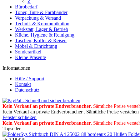
Z
Bürobedarf
Toner, Tinte & Farbbänder
Verpackung & Versand
Technik & Kommunikation
Werkstatt, Lager & Betrieb
Küche, Hygiene & Reinigung
Taschen, Koffer & Reisen
Möbel & Einrichtung
Sonderartikel
Kleine Präsente
Informationen
Hilfe / Support
Kontakt
Datenschutz
Kein Verkauf an private Endverbraucher
.
Sämtliche Preise verste
Kein Verkauf an private Endverbraucher . Sämtliche Preise verstehen
Fenster schließen
Kein Verkauf an private Endverbraucher
.
Sämtliche Preise verste
Topseller
Folde
ab 2,18 € *