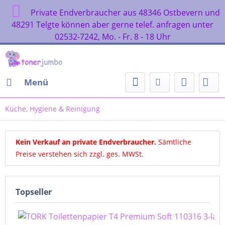
Private Endverbraucher aus 48346 Ostbevern und
48291 Telgte können aber gerne telef. anfragen unter
02532-7242, Mo. - Fr. 8 - 18 Uhr
Menü
Küche, Hygiene & Reinigung
Kein Verkauf an private Endverbraucher
.
Sämtliche
Preise verstehen sich zzgl. ges. MWSt.
Topseller