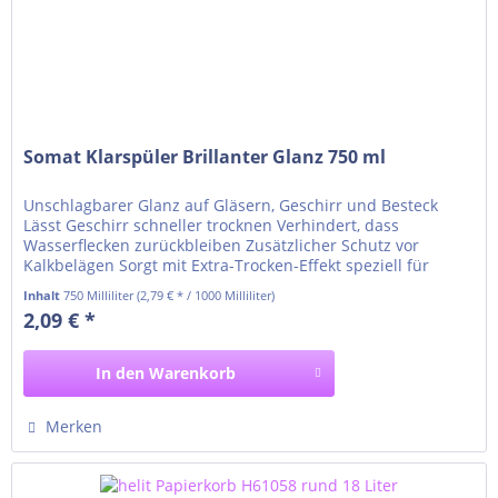
Somat Klarspüler Brillanter Glanz 750 ml
Unschlagbarer Glanz auf Gläsern, Geschirr und Besteck
Lässt Geschirr schneller trocknen Verhindert, dass
Wasserflecken zurückbleiben Zusätzlicher Schutz vor
Kalkbelägen Sorgt mit Extra-Trocken-Effekt speziell für
trockenes Plastikgeschirr 5-15%: nichtionische Tenside
Inhalt
750 Milliliter
(2,79 € * / 1000 Milliliter)
Duftstoffe, Konservierungsmittel (Ameisensäure) Für alle
2,09 € *
gewerblichen Spülmaschinen geeignet Außer Reichweite...
In den
Warenkorb
Merken