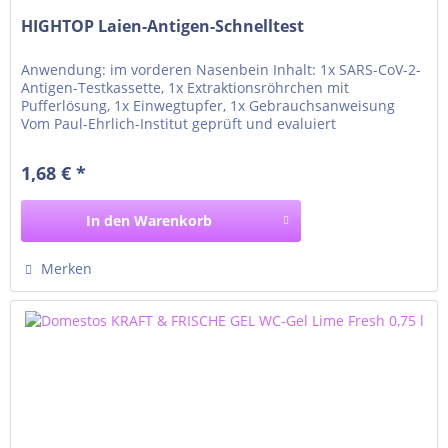
HIGHTOP Laien-Antigen-Schnelltest
Anwendung: im vorderen Nasenbein Inhalt: 1x SARS-CoV-2-
Antigen-Testkassette, 1x Extraktionsröhrchen mit
Pufferlösung, 1x Einwegtupfer, 1x Gebrauchsanweisung
Vom Paul-Ehrlich-Institut geprüft und evaluiert
Zertifizierung: TÜV Süd CE 1434 Sensitivität: 98,04%
Spezifität: 100% Genauigkeit: 99,50% Eigenschaften:
1,68 € *
Eigenanwendung ACHTUNG: Negative Ergebnisse schließen
eine...
In den
Warenkorb
Merken