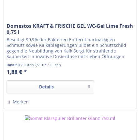
Domestos KRAFT & FRISCHE GEL WC-Gel Lime Fresh
0,75 l
Beseitigt 99,9% der Bakterien Entfernt hartnäckigen
Schmutz sowie Kalkablagerungen Bildet ein Schutzschild
gegen die Neubildung von Kalk Sorgt für strahlende
Sauberkeit Innovative Dosierdüse mit sieben Öffnungen
verteilt das WC Gel optimal, sogar an schwer erreichbaren
Inhalt
0.75 Liter
(2,51 € * / 1 Liter)
Stellen Kraftvolles Gel mit Lime Fresh Duft Bitte beachten
1,88 € *
Sie die Gefahren- und Sicherheitshinweise:...
Details
Merken