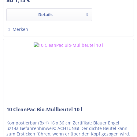
Die AVEO Cremeseife reinigt mit einer...
Details
Merken
10 CleanPac Bio-Müllbeutel 10 l
Kompostierbar (BxH) 16 x 36 cm Zertifikat: Blauer Engel
uz14a Gefahrenhinweis: ACHTUNG! Der dichte Beutel kann
zum Ersticken führen, wenn er über den Kopf gezogen wird.