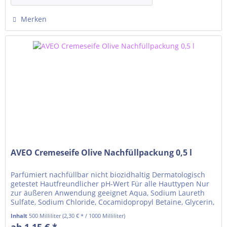
Merken
AVEO Cremeseife Olive Nachfüllpackung 0,5 l
Parfümiert nachfüllbar nicht biozidhaltig Dermatologisch
getestet Hautfreundlicher pH-Wert Für alle Hauttypen Nur
zur äußeren Anwendung geeignet Aqua, Sodium Laureth
Sulfate, Sodium Chloride, Cocamidopropyl Betaine, Glycerin,
Parfum, Sodium Benzoate, Potassium Sorbate, Citric Acid,
Inhalt
500 Milliliter
(2,30 € * / 1000 Milliliter)
Sodium Sulfate, CI 19140, 42090 CI 15985, Hexyl Cinnamal
ab 1,15 € *