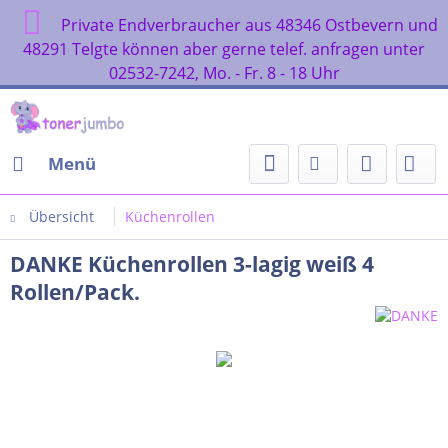
Private Endverbraucher aus 48346 Ostbevern und
48291 Telgte können aber gerne telef. anfragen unter
02532-7242, Mo. - Fr. 8 - 18 Uhr
Menü
Übersicht
Küchenrollen
DANKE Küchenrollen 3-lagig weiß 4
Rollen/Pack.