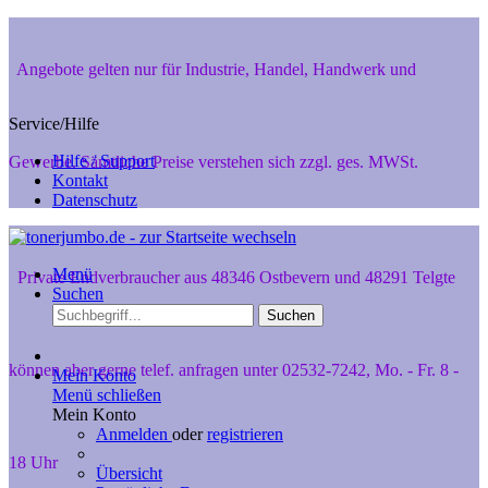
Angebote gelten nur für Industrie, Handel, Handwerk und
Service/Hilfe
Hilfe / Support
Gewerbe. Sämtliche Preise verstehen sich zzgl. ges. MWSt.
Kontakt
Datenschutz
Menü
Private Endverbraucher aus 48346 Ostbevern und 48291 Telgte
Suchen
Suchen
können aber gerne telef. anfragen unter 02532-7242, Mo. - Fr. 8 -
Mein Konto
Menü schließen
Mein Konto
Anmelden
oder
registrieren
18 Uhr
Übersicht