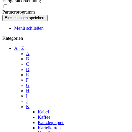
Endgeräteerkennung
Partnerprogramm
Menü schließen
Kategorien
A - Z
A
B
C
D
E
F
G
H
I
J
K
Kabel
Kaffee
Kanzleipapier
Karteikarten