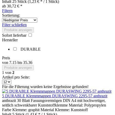
Inhalt
25 Stück
(1,23 € * / 1 Stück)
ab 30,72 € *
Filtern
Sortierung:
Filter schließen
Produkte anzeigen
Sofort lieferbar
Hersteller
DURABLE
Preis
von
7.15
bis
35.36
Produkte anzeigen
1
von
2
Artikel pro Seite:
Für die Filterung wurden keine Ergebnisse gefunden!
5 DURABLE Klemmmappen DURASWING 2295-57 anthrazit
anthrazit 30 Blatt Fassungsvermögen DIN A4 mit hochwertiger,
seitlich schwenkbarer Kunststoffklemme Material: Polypropylen
Farbe Klemme: graphit Material Klemme: Kunststoff
Inhalt
5 Stück
(1,43 € * / 1 Stück)