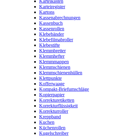
Karteikästen
Karteiregister
Kartons
Kassenabrechnungen
Kassenbuch
Kassenrollen
Klebebänder
Klebefilmabroller
Klebestifte
Klemmbretter
Klemmhefter
Klemmmappen
Klemmschienen
Klemmschienenhüllen
Klettpunkte
Kofferwaage
Kompakt-Briefumschläge
Kopierpapier
Korrekturetiketten
Korrekturflüssigkeit
Korrekturroller
Kreppband
Kuchen
Küchenrollen
Kugelschreiber