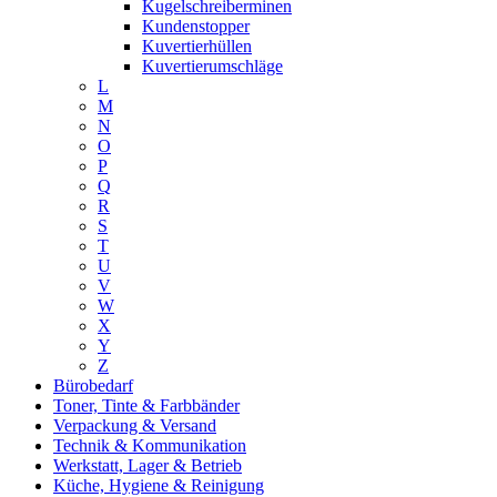
Kugelschreiberminen
Kundenstopper
Kuvertierhüllen
Kuvertierumschläge
L
M
N
O
P
Q
R
S
T
U
V
W
X
Y
Z
Bürobedarf
Toner, Tinte & Farbbänder
Verpackung & Versand
Technik & Kommunikation
Werkstatt, Lager & Betrieb
Küche, Hygiene & Reinigung