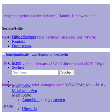
Angebote gelten nur für Industrie, Handel, Handwerk und
Service/Hilfe
Hilfe / Support
Gewerbe. Sämtliche Preise verstehen sich zzgl. ges. MWSt.
Kontakt
Datenschutz
Menü
Private Endverbraucher aus 48346 Ostbevern und 48291 Telgte
Suchen
Suchen
können aber gerne telef. anfragen unter 02532-7242, Mo. - Fr. 8 -
Mein Konto
Menü schließen
Mein Konto
Anmelden
oder
registrieren
18 Uhr
Übersicht