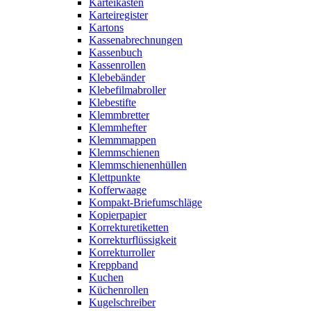
Karteikästen
Karteiregister
Kartons
Kassenabrechnungen
Kassenbuch
Kassenrollen
Klebebänder
Klebefilmabroller
Klebestifte
Klemmbretter
Klemmhefter
Klemmmappen
Klemmschienen
Klemmschienenhüllen
Klettpunkte
Kofferwaage
Kompakt-Briefumschläge
Kopierpapier
Korrekturetiketten
Korrekturflüssigkeit
Korrekturroller
Kreppband
Kuchen
Küchenrollen
Kugelschreiber