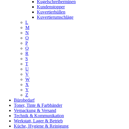
Kugelschreiberminen
Kundenstopper
Kuvertierhüllen
Kuvertierumschläge
L
M
N
O
P
Q
R
S
T
U
V
W
X
Y
Z
Bürobedarf
Toner, Tinte & Farbbänder
Verpackung & Versand
Technik & Kommunikation
Werkstatt, Lager & Betrieb
Küche, Hygiene & Reinigung