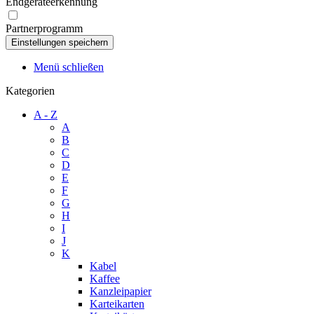
Endgeräteerkennung
Partnerprogramm
Menü schließen
Kategorien
A - Z
A
B
C
D
E
F
G
H
I
J
K
Kabel
Kaffee
Kanzleipapier
Karteikarten