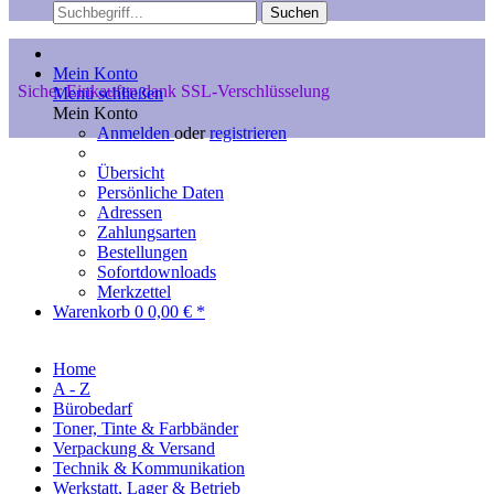
Suchen
Mein Konto
Sicher Einkaufen dank SSL-Verschlüsselung
Menü schließen
Mein Konto
Anmelden
oder
registrieren
Übersicht
Persönliche Daten
Adressen
Zahlungsarten
Bestellungen
Sofortdownloads
Merkzettel
Warenkorb
0
0,00 € *
Home
A - Z
Bürobedarf
Toner, Tinte & Farbbänder
Verpackung & Versand
Technik & Kommunikation
Werkstatt, Lager & Betrieb