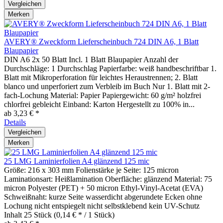
Vergleichen
Merken
AVERY® Zweckform Lieferscheinbuch 724 DIN A6, 1 Blatt
Blaupapier
DIN A6 2x 50 Blatt Incl. 1 Blatt Blaupapier Anzahl der
Durchschläge: 1 Durchschlag Papierfarbe: weiß handbeschriftbar 1.
Blatt mit Mikroperforation für leichtes Heraustrennen; 2. Blatt
blanco und unperforiert zum Verbleib im Buch Nur 1. Blatt mit 2-
fach-Lochung Material: Papier Papiergewicht: 60 g/m² holzfrei
chlorfrei gebleicht Einband: Karton Hergestellt zu 100% in...
ab 3,23 € *
Details
Vergleichen
Merken
25 LMG Laminierfolien A4 glänzend 125 mic
Größe: 216 x 303 mm Folienstärke je Seite: 125 micron
Laminationsart: Heißlamination Oberfläche: glänzend Material: 75
micron Polyester (PET) + 50 micron Ethyl-Vinyl-Acetat (EVA)
Schweißnaht: kurze Seite wasserdicht abgerundete Ecken ohne
Lochung nicht entspiegelt nicht selbstklebend kein UV-Schutz
Inhalt
25 Stück
(0,14 € * / 1 Stück)