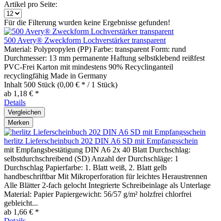
Artikel pro Seite:
Für die Filterung wurden keine Ergebnisse gefunden!
500 Avery® Zweckform Lochverstärker transparent
Material: Polypropylen (PP) Farbe: transparent Form: rund
Durchmesser: 13 mm permanente Haftung selbstklebend reißfest
PVC-Frei Karton mit mindestens 90% Recyclinganteil
recyclingfähig Made in Germany
Inhalt
500 Stück
(0,00 € * / 1 Stück)
ab 1,18 € *
Details
Vergleichen
Merken
herlitz Lieferscheinbuch 202 DIN A6 SD mit Empfangsschein
mit Empfangsbestätigung DIN A6 2x 40 Blatt Durchschlag:
selbstdurchschreibend (SD) Anzahl der Durchschläge: 1
Durchschlag Papierfarbe: 1. Blatt weiß, 2. Blatt gelb
handbeschriftbar Mit Mikroperforation für leichtes Heraustrennen
Alle Blätter 2-fach gelocht Integrierte Schreibeinlage als Unterlage
Material: Papier Papiergewicht: 56/57 g/m² holzfrei chlorfrei
gebleicht...
ab 1,66 € *
Details