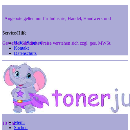
Angebote gelten nur für Industrie, Handel, Handwerk und
Service/Hilfe
Hilfe / Support
Gewerbe. Sämtliche Preise verstehen sich zzgl. ges. MWSt.
Kontakt
Datenschutz
Private Endverbraucher aus 48346 Ostbevern und 48291 Telgte
können aber gerne telef. anfragen unter 02532-7242, Mo. - Fr. 8 -
Menü
18 Uhr
Suchen