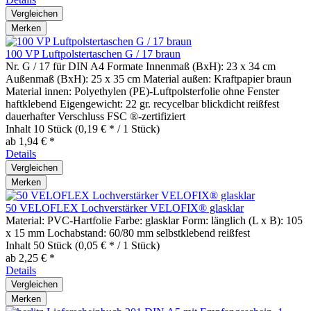
Vergleichen
Merken
100 VP Luftpolstertaschen G / 17 braun
Nr. G / 17 für DIN A4 Formate Innenmaß (BxH): 23 x 34 cm
Außenmaß (BxH): 25 x 35 cm Material außen: Kraftpapier braun
Material innen: Polyethylen (PE)-Luftpolsterfolie ohne Fenster
haftklebend Eigengewicht: 22 gr. recycelbar blickdicht reißfest
dauerhafter Verschluss FSC ®-zertifiziert
Inhalt
10 Stück
(0,19 € * / 1 Stück)
ab 1,94 € *
Details
Vergleichen
Merken
50 VELOFLEX Lochverstärker VELOFIX® glasklar
Material: PVC-Hartfolie Farbe: glasklar Form: länglich (L x B): 105
x 15 mm Lochabstand: 60/80 mm selbstklebend reißfest
Inhalt
50 Stück
(0,05 € * / 1 Stück)
ab 2,25 € *
Details
Vergleichen
Merken