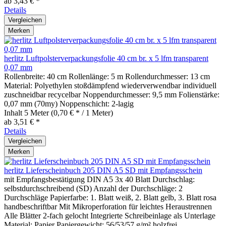
ab 3,43 € *
Details
Vergleichen
Merken
herlitz Luftpolsterverpackungsfolie 40 cm br. x 5 lfm transparent
0,07 mm
Rollenbreite: 40 cm Rollenlänge: 5 m Rollendurchmesser: 13 cm
Material: Polyethylen stoßdämpfend wiederverwendbar individuell
zuschneidbar recycelbar Noppendurchmesser: 9,5 mm Folienstärke:
0,07 mm (70my) Noppenschicht: 2-lagig
Inhalt
5 Meter
(0,70 € * / 1 Meter)
ab 3,51 € *
Details
Vergleichen
Merken
herlitz Lieferscheinbuch 205 DIN A5 SD mit Empfangsschein
mit Empfangsbestätigung DIN A5 3x 40 Blatt Durchschlag:
selbstdurchschreibend (SD) Anzahl der Durchschläge: 2
Durchschläge Papierfarbe: 1. Blatt weiß, 2. Blatt gelb, 3. Blatt rosa
handbeschriftbar Mit Mikroperforation für leichtes Heraustrennen
Alle Blätter 2-fach gelocht Integrierte Schreibeinlage als Unterlage
Material: Papier Papiergewicht: 56/53/57 g/m² holzfrei...