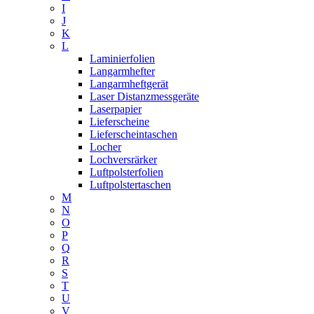
I
J
K
L
Laminierfolien
Langarmhefter
Langarmheftgerät
Laser Distanzmessgeräte
Laserpapier
Lieferscheine
Lieferscheintaschen
Locher
Lochversrärker
Luftpolsterfolien
Luftpolstertaschen
M
N
O
P
Q
R
S
T
U
V