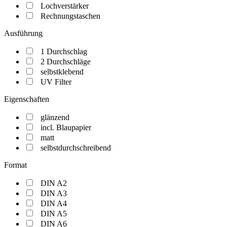
Lochverstärker
Rechnungstaschen
Ausführung
1 Durchschlag
2 Durchschläge
selbstklebend
UV Filter
Eigenschaften
glänzend
incl. Blaupapier
matt
selbstdurchschreibend
Format
DIN A2
DIN A3
DIN A4
DIN A5
DIN A6