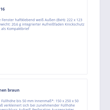
.16
ne Fenster haftklebend weiß Außen (BxH): 222 x 123
icht: 20,6 g integrierter Aufreißfaden Knickschutz
t als Kompaktbrief
hen braun
D Füllhöhe bis 50 mm Innenmaß*: 150 x 250 x 50
 verkleinert sich bei zunehmender Füllhöhe
tverschluss Aufreiß-Perforation Ausgeprägter