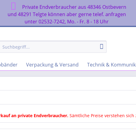
Private Endverbraucher aus 48346 Ostbevern
n
und 48291 Telgte können aber gerne telef. anfragen
unter 02532-7242, Mo. - Fr. 8 - 18 Uhr
rbbänder
Verpackung & Versand
Technik & Kommunik
rkauf an private Endverbraucher
.
Sämtliche Preise verstehen sich 