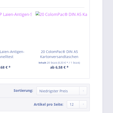
Laien-Antigen-
20 ColomPac® DIN A5
STAEDTLER 
nelltest
Kartonversandtaschen
CD/DVD-Ma
braun
Inhalt
20 Stück
(0,33 € * / 1 Stück)
,68 € *
ab 6,58 € *
ab 1
Sortierung:
Artikel pro Seite: