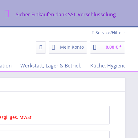
Sicher Einkaufen dank SSL-Verschlüsselung
Service/Hilfe
Mein Konto
0,00 € *
ation
Werkstatt, Lager & Betrieb
Küche, Hygiene & Re
zzgl. ges. MWSt.