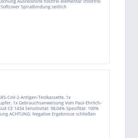
-Lochung Ausreißhilfe holzfrei elementar chlorfrei
Softcover Spiralbindung seitlich
RS-CoV-2-Antigen-Testkassette, 1x
tupfer, 1x Gebrauchsanweisung Vom Paul-Ehrlich-
 Süd CE 1434 Sensitivität: 98,04% Spezifität: 100%
dung ACHTUNG: Negative Ergebnisse schließen