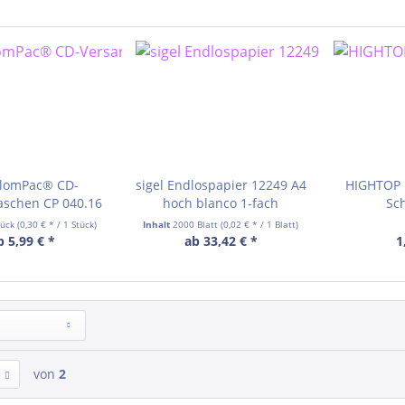
olomPac® CD-
sigel Endlospapier 12249 A4
HIGHTOP 
aschen CP 040.16
hoch blanco 1-fach
Sch
tück
(0,30 € * / 1 Stück)
Inhalt
2000 Blatt
(0,02 € * / 1 Blatt)
b 5,99 € *
ab 33,42 € *
1
von
2