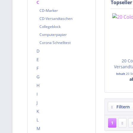
Topseller
C
CD-Marker
CD-Versandtaschen
Collegeblock
Computerpapier
Corona Schnelltest
D
E
20 C
Versandt
F
Inhalt
20 S
G
a
H
I
J
Filtern
K
L
1
M