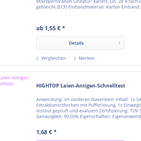
Mikroperforation Lineatur: kariert, Lin. 28 4-fach
gebleicht (ECF) Einbandmaterial: Karton Einband: 
ab 1,55 € *
Details
Vergleichen
Merken
HIGHTOP Laien-Antigen-Schnelltest
Anwendung: im vorderen Nasenbein Inhalt: 1x SA
Extraktionsröhrchen mit Pufferlösung, 1x Einweg
Institut geprüft und evaluiert Zertifizierung: TÜV
Genauigkeit: 99,50% Eigenschaften: Eigenanwen
eine...
1,68 € *