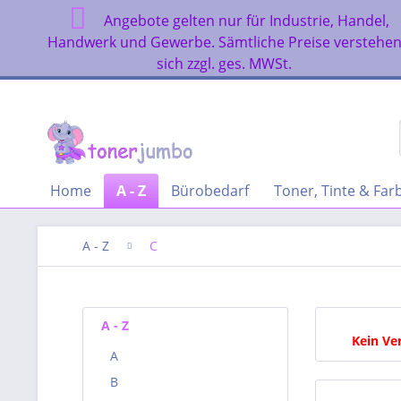
Angebote gelten nur für Industrie, Handel,
Handwerk und Gewerbe. Sämtliche Preise verstehe
sich zzgl. ges. MWSt.
Home
A - Z
Bürobedarf
Toner, Tinte & Fa
A - Z
C
A - Z
Kein Ve
A
B