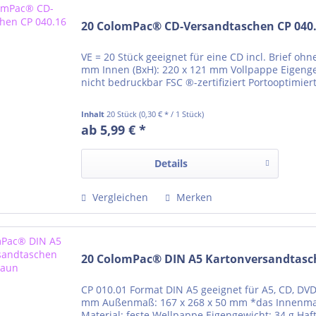
20 ColomPac® CD-Versandtaschen CP 040
VE = 20 Stück geeignet für eine CD incl. Brief oh
mm Innen (BxH): 220 x 121 mm Vollpappe Eigengew
nicht bedruckbar FSC ®-zertifiziert Portooptimier
Inhalt
20 Stück
(0,30 € * / 1 Stück)
ab 5,99 € *
Details
Vergleichen
Merken
20 ColomPac® DIN A5 Kartonversandtasc
CP 010.01 Format DIN A5 geeignet für A5, CD, DV
mm Außenmaß: 167 x 268 x 50 mm *das Innenmaß
Material: feste Wellpappe Eigengewicht: 34 g Haf