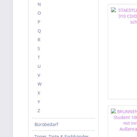
N
O
P
Q
R
S
T
U
V
W
X
Y
Z
Bürobedarf
Toner, Tinte & Farbbänder