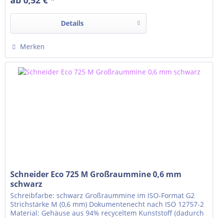
sauberes Schriftbild Universelle Plug+Play-Passform...
Details
Merken
Schneider Eco 725 M Großraummine 0,6 mm
schwarz
Schreibfarbe: schwarz Großraummine im ISO-Format G2
Strichstärke M (0,6 mm) Dokumentenecht nach ISO 12757-2
Material: Gehäuse aus 94% recyceltem Kunststoff (dadurch