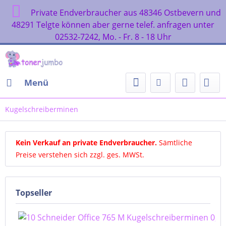
Private Endverbraucher aus 48346 Ostbevern
48291 Telgte können aber gerne telef. anfragen un
02532-7242, Mo. - Fr. 8 - 18 Uhr
Menü
Kugelschreiberminen
Kein Verkauf an private Endverbraucher
.
Sämtliche
Preise verstehen sich zzgl. ges. MWSt.
Topseller