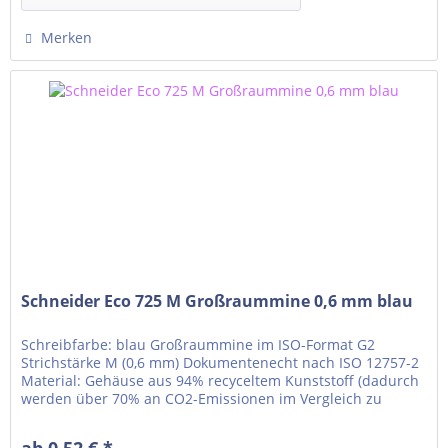
Merken
Schneider Eco 725 M Großraummine 0,6 mm blau
Schreibfarbe: blau Großraummine im ISO-Format G2
Strichstärke M (0,6 mm) Dokumentenecht nach ISO 12757-2
Material: Gehäuse aus 94% recyceltem Kunststoff (dadurch
werden über 70% an CO2-Emissionen im Vergleich zu
konventionellem Kunststoff eingespart) verschleißfeste
Edelstahlspitze Leichter und stetiger Pastenfluss für ein
ab 0,52 € *