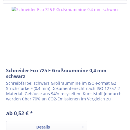
Schneider Eco 725 F Großraummine 0,4 mm
schwarz
Schreibfarbe: schwarz Großraummine im ISO-Format G2
Strichstärke F (0,4 mm) Dokumentenecht nach ISO 12757-2
Material: Gehäuse aus 94% recyceltem Kunststoff (dadurch
werden über 70% an CO2-Emissionen im Vergleich zu
konventionellem Kunststoff eingespart) verschleißfeste
Edelstahlspitze Leichter und stetiger Pastenfluss für ein
ab 0,52 € *
sauberes Schriftbild Universelle...
Details