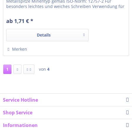
Metallspitze Minentyp gemäß ISO-Norm: 12757-2 Für
besonders leichtes und weiches Schreiben Verwendung für
Produkt: FABER-CASTELL POLY BALL
ab 1,71 € *
Details
Merken
1
von
4
Service Hotline
Shop Service
Informationen