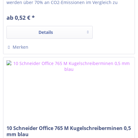
werden über 70% an CO2-Emissionen im Vergleich zu
konventionellem Kunststoff eingespart) verschleißfeste
Edelstahlspitze Leichter und stetiger Pastenfluss für ein
ab 0,52 € *
sauberes Schriftbild Universelle...
Details
Merken
10 Schneider Office 765 M Kugelschreiberminen 0,5
mm blau