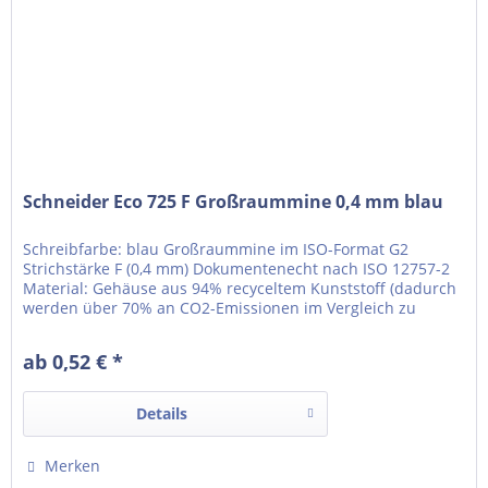
Schneider Eco 725 F Großraummine 0,4 mm blau
Schreibfarbe: blau Großraummine im ISO-Format G2
Strichstärke F (0,4 mm) Dokumentenecht nach ISO 12757-2
Material: Gehäuse aus 94% recyceltem Kunststoff (dadurch
werden über 70% an CO2-Emissionen im Vergleich zu
konventionellem Kunststoff eingespart) verschleißfeste
Edelstahlspitze Leichter und stetiger Pastenfluss für ein
ab 0,52 € *
sauberes Schriftbild Universelle Plug+Play-Passform...
Details
Merken