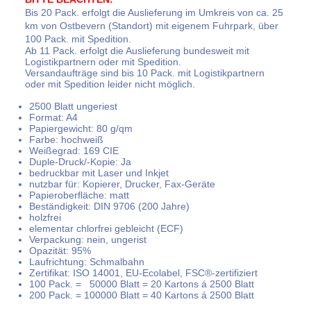
Bis 20 Pack. erfolgt die Auslieferung im Umkreis von ca. 25
km von Ostbevern (Standort) mit eigenem Fuhrpark, über
100 Pack. mit Spedition.
Ab 11 Pack. erfolgt die Auslieferung bundesweit mit
Logistikpartnern oder mit Spedition.
Versandaufträge sind bis 10 Pack. mit Logistikpartnern
oder mit Spedition leider nicht möglich.
2500 Blatt ungeriest
Format: A4
Papiergewicht: 80 g/qm
Farbe: hochweiß
Weißegrad: 169 CIE
Duple-Druck/-Kopie: Ja
bedruckbar mit Laser und Inkjet
nutzbar für: Kopierer, Drucker, Fax-Geräte
Papieroberfläche: matt
Beständigkeit: DIN 9706 (200 Jahre)
holzfrei
elementar chlorfrei gebleicht (ECF)
Verpackung: nein, ungerist
Opazität: 95%
Laufrichtung: Schmalbahn
Zertifikat: ISO 14001, EU-Ecolabel, FSC®-zertifiziert
100 Pack. =
0
50000 Blatt = 20 Kartons á 2500 Blatt
200 Pack. = 100000 Blatt = 40 Kartons á 2500 Blatt