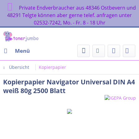
Private Endverbraucher aus 48346 Ostbevern und
48291 Telgte können aber gerne telef. anfragen unter
02532-7242, Mo. - Fr. 8 - 18 Uhr
Menü
Übersicht
Kopierpapier
Kopierpapier Navigator Universal DIN A4
weiß 80g 2500 Blatt