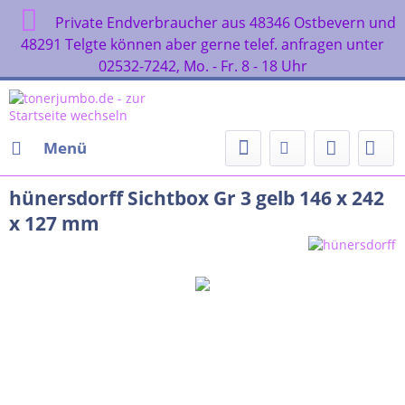
Private Endverbraucher aus 48346 Ostbevern und
48291 Telgte können aber gerne telef. anfragen unter
02532-7242, Mo. - Fr. 8 - 18 Uhr
Menü
hünersdorff Sichtbox Gr 3 gelb 146 x 242
x 127 mm