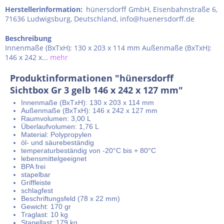
Herstellerinformation
:
hünersdorff GmbH, Eisenbahnstraße 6,
71636 Ludwigsburg, Deutschland, info@huenersdorff.de
Beschreibung
Innenmaße (BxTxH): 130 x 203 x 114 mm Außenmaße (BxTxH):
146 x 242 x...
mehr
Produktinformationen "hünersdorff
Sichtbox Gr 3 gelb 146 x 242 x 127 mm"
Innenmaße (BxTxH): 130 x 203 x 114 mm
Außenmaße (BxTxH): 146 x 242 x 127 mm
Raumvolumen: 3,00 L
Überlaufvolumen: 1,76 L
Material: Polypropylen
öl- und säurebeständig
temperaturbeständig von -20°C bis + 80°C
lebensmittelgeeignet
BPA frei
stapelbar
Griffleiste
schlagfest
Beschriftungsfeld (78 x 22 mm)
Gewicht: 170 gr
Traglast: 10 kg
Stapellast: 179 kg