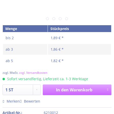
Menge
Stückpreis
bis
2
1,89 € *
ab
3
1,86 € *
ab
5
1,82 € *
zzgl. MwSt.
zzgl. Versandkosten
Sofort versandfertig, Lieferzeit ca. 1-3 Werktage
In den
Warenkorb
Merken
Bewerten
Artikel-Nr.:
6210012