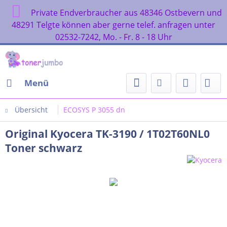
Private Endverbraucher aus 48346 Ostbevern und
48291 Telgte können aber gerne telef. anfragen unter
02532-7242, Mo. - Fr. 8 - 18 Uhr
Menü
Übersicht
ECOSYS P 3055 dn
Original Kyocera TK-3190 / 1T02T60NL0
Toner schwarz