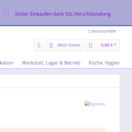
Sicher Einkaufen dank SSL-Verschlüsselung
Service/Hilfe
Mein Konto
0,00 € *
kation
Werkstatt, Lager & Betrieb
Küche, Hygiene & R