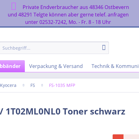
Private Endverbraucher aus 48346 Ostbevern
n
und 48291 Telgte können aber gerne telef. anfragen
unter 02532-7242, Mo. - Fr. 8 - 18 Uhr
rbbänder
Verpackung & Versand
Technik & Kommuni
Kyocera
FS
FS-1035 MFP
0 / 1T02ML0NL0 Toner schwarz