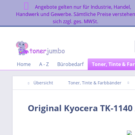
Angebote gelten nur für Industrie, Handel,
Handwerk und Gewerbe. Sämtliche Preise verstehe
sich zzgl. ges. MWSt.
Home
A - Z
Bürobedarf
Toner, Tinte & Fa
Übersicht
Toner, Tinte & Farbbänder
Original Kyocera TK-114