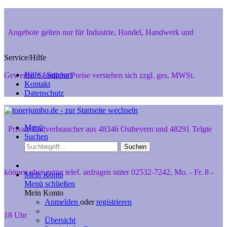
Angebote gelten nur für Industrie, Handel, Handwerk und
Service/Hilfe
Hilfe / Support
Gewerbe. Sämtliche Preise verstehen sich zzgl. ges. MWSt.
Kontakt
Datenschutz
Menü
Private Endverbraucher aus 48346 Ostbevern und 48291 Telgte
Suchen
Suchen
können aber gerne telef. anfragen unter 02532-7242, Mo. - Fr. 8 -
Mein Konto
Menü schließen
Mein Konto
Anmelden
oder
registrieren
18 Uhr
Übersicht