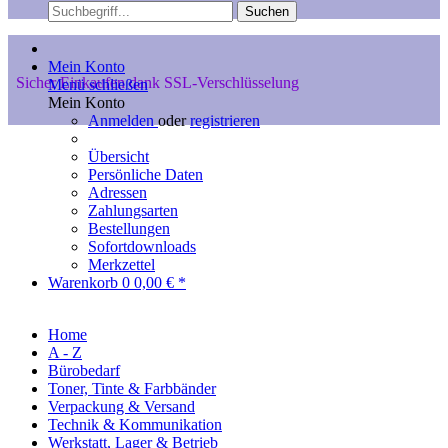
Suchen
Mein Konto
Sicher Einkaufen dank SSL-Verschlüsselung
Menü schließen
Mein Konto
Anmelden
oder
registrieren
Übersicht
Persönliche Daten
Adressen
Zahlungsarten
Bestellungen
Sofortdownloads
Merkzettel
Warenkorb
0
0,00 € *
Home
A - Z
Bürobedarf
Toner, Tinte & Farbbänder
Verpackung & Versand
Technik & Kommunikation
Werkstatt, Lager & Betrieb