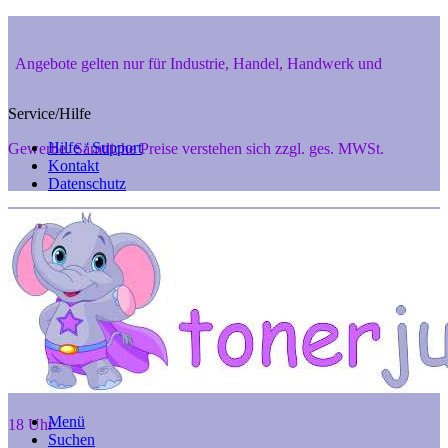
Angebote gelten nur für Industrie, Handel, Handwerk und
Service/Hilfe
Hilfe / Support
Gewerbe. Sämtliche Preise verstehen sich zzgl. ges. MWSt.
Kontakt
Datenschutz
Private Endverbraucher aus 48346 Ostbevern und 48291 Telgte
können aber gerne telef. anfragen unter 02532-7242, Mo. - Fr. 8 -
Menü
18 Uhr
Suchen