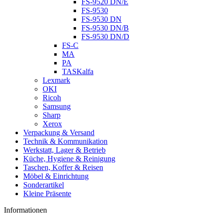
FS-9520 DN/E
FS-9530
FS-9530 DN
FS-9530 DN/B
FS-9530 DN/D
FS-C
MA
PA
TASKalfa
Lexmark
OKI
Ricoh
Samsung
Sharp
Xerox
Verpackung & Versand
Technik & Kommunikation
Werkstatt, Lager & Betrieb
Küche, Hygiene & Reinigung
Taschen, Koffer & Reisen
Möbel & Einrichtung
Sonderartikel
Kleine Präsente
Informationen