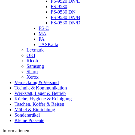
FS-9520 DN/E
FS-9530
FS-9530 DN
FS-9530 DN/B
FS-9530 DN/D
FS-C
MA
PA
TASKalfa
Lexmark
OKI
Ricoh
Samsung
Sharp
Xerox
Verpackung & Versand
Technik & Kommunikation
Werkstatt, Lager & Betrieb
Küche, Hygiene & Reinigung
Taschen, Koffer & Reisen
Möbel & Einrichtung
Sonderartikel
Kleine Präsente
Informationen