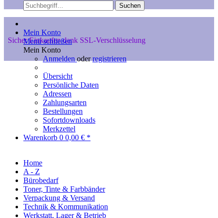
Suchen
Mein Konto
Sicher Einkaufen dank SSL-Verschlüsselung
Menü schließen
Mein Konto
Anmelden
oder
registrieren
Übersicht
Persönliche Daten
Adressen
Zahlungsarten
Bestellungen
Sofortdownloads
Merkzettel
Warenkorb
0
0,00 € *
Home
A - Z
Bürobedarf
Toner, Tinte & Farbbänder
Verpackung & Versand
Technik & Kommunikation
Werkstatt, Lager & Betrieb