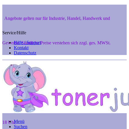
Angebote gelten nur für Industrie, Handel, Handwerk und
Service/Hilfe
Hilfe / Support
Gewerbe. Sämtliche Preise verstehen sich zzgl. ges. MWSt.
Kontakt
Datenschutz
Private Endverbraucher aus 48346 Ostbevern und 48291 Telgte
können aber gerne telef. anfragen unter 02532-7242, Mo. - Fr. 8 -
Menü
18 Uhr
Suchen