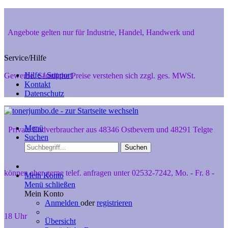
Angebote gelten nur für Industrie, Handel, Handwerk und
Service/Hilfe
Hilfe / Support
Gewerbe. Sämtliche Preise verstehen sich zzgl. ges. MWSt.
Kontakt
Datenschutz
Menü
Private Endverbraucher aus 48346 Ostbevern und 48291 Telgte
Suchen
Suchen
können aber gerne telef. anfragen unter 02532-7242, Mo. - Fr. 8 -
Mein Konto
Menü schließen
Mein Konto
Anmelden
oder
registrieren
18 Uhr
Übersicht