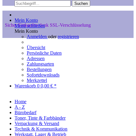
Suchen
Mein Konto
Sicher Einkaufen dank SSL-Verschlüsselung
Menü schließen
Mein Konto
Anmelden
oder
registrieren
Übersicht
Persönliche Daten
Adressen
Zahlungsarten
Bestellungen
Sofortdownloads
Merkzettel
Warenkorb
0
0,00 € *
Home
A - Z
Bürobedarf
Toner, Tinte & Farbbänder
Verpackung & Versand
Technik & Kommunikation
Werkstatt, Lager & Betrieb