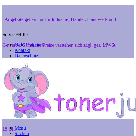
Angebote gelten nur für Industrie, Handel, Handwerk und
Service/Hilfe
Hilfe / Support
Gewerbe. Sämtliche Preise verstehen sich zzgl. ges. MWSt.
Kontakt
Datenschutz
Private Endverbraucher aus 48346 Ostbevern und 48291 Telgte
können aber gerne telef. anfragen unter 02532-7242, Mo. - Fr. 8 -
Menü
18 Uhr
Suchen