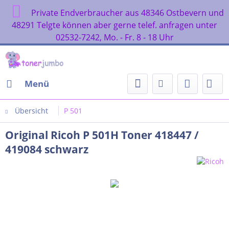
Private Endverbraucher aus 48346 Ostbevern und
48291 Telgte können aber gerne telef. anfragen unter
02532-7242, Mo. - Fr. 8 - 18 Uhr
Menü
Übersicht
P 501
Original Ricoh P 501H Toner 418447 /
419084 schwarz