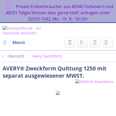
Private Endverbraucher aus 48346 Ostbevern und
48291 Telgte können aber gerne telef. anfragen unter
02532-7242, Mo. - Fr. 8 - 18 Uhr
Menü
Übersicht
Avery Zweckform
AVERY® Zweckform Quittung 1250 mit
separat ausgewiesener MWST.