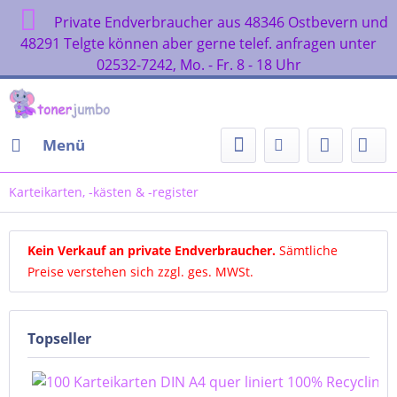
Private Endverbraucher aus 48346 Ostbevern und
48291 Telgte können aber gerne telef. anfragen unter
02532-7242, Mo. - Fr. 8 - 18 Uhr
Menü
Karteikarten, -kästen & -register
Kein Verkauf an private Endverbraucher
.
Sämtliche
Preise verstehen sich zzgl. ges. MWSt.
Topseller