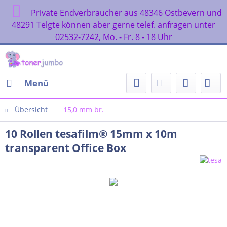
Private Endverbraucher aus 48346 Ostbevern und
48291 Telgte können aber gerne telef. anfragen unter
02532-7242, Mo. - Fr. 8 - 18 Uhr
Menü
Übersicht
15,0 mm br.
10 Rollen tesafilm® 15mm x 10m
transparent Office Box