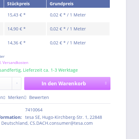
Stückpreis
Grundpreis
15,43 € *
0,02 € * / 1 Meter
14,90 € *
0,02 € * / 1 Meter
14,36 € *
0,02 € * / 1 Meter
ter
l. Versandkosten
sandfertig, Lieferzeit ca. 1-3 Werktage
In den
Warenkorb
en
Merken
Bewerten
7410064
nformation
:
tesa SE, Hugo-Kirchberg-Str. 1, 22848
, Deutschland, CS.DACH.consumer@tesa.com