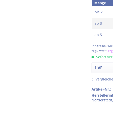
Menge
bis
2
ab
3
ab
5
Inhalt:
660 Me
zzgl. MwSt.
zzg
Sofort ver
Vergleich
Artikel-Nr.:
Herstelleri
Norderstedt