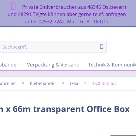
Private Endverbraucher aus 48346 Ostbevern
n
und 48291 Telgte können aber gerne telef. anfragen
unter 02532-7242, Mo. - Fr. 8 - 18 Uhr
rbbänder
Verpackung & Versand
Technik & Kommunik
abroller
Klebebänder
tesa
15,0 mm br.
 x 66m transparent Office Box