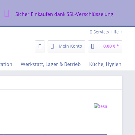
Sicher Einkaufen dank SSL-Verschlüsselung
Service/Hilfe
Mein Konto
0,00 € *
ation
Werkstatt, Lager & Betrieb
Küche, Hygiene & R