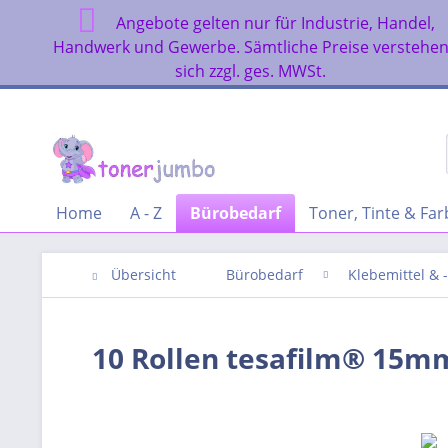
Angebote gelten nur für Industrie, Handel,
Handwerk und Gewerbe. Sämtliche Preise verstehe
sich zzgl. ges. MWSt.
Home
A - Z
Bürobedarf
Toner, Tinte & Fa
Übersicht
Bürobedarf
Klebemittel & -
10 Rollen tesafilm® 15mm