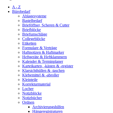
A - Z
Bürobedarf
Ablagesysteme
Bastelbedarf
Brieföffner, Scheren & Cutter
Briefblöcke
Briefumschläge
Collegeblöcke
Etiketten
Formulare & Verträge
Haftnotizen & Haftmarker
Heftgeräte & Heftklammern
Kalender & Terminplaner
Karteikarten, -kästen & -register
Klarsichthüllen & -taschen
Klebemittel & -abroller
Kleinteile
Korrekturmaterial
Locher
Notizblöcke
Notizbücher
Ordnen
Archivierungshilfen
Hängeregistraturen