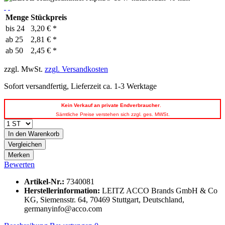
Menge
Stückpreis
bis
24
3,20 € *
ab
25
2,81 € *
ab
50
2,45 € *
zzgl. MwSt.
zzgl. Versandkosten
Sofort versandfertig, Lieferzeit ca. 1-3 Werktage
Kein
Verkauf an private Endverbraucher
.
Sämtliche Preise verstehen sich zzgl. ges. MWSt.
In den
Warenkorb
Vergleichen
Merken
Bewerten
Artikel-Nr.:
7340081
Herstellerinformation
:
LEITZ ACCO Brands GmbH & Co
KG, Siemensstr. 64, 70469 Stuttgart, Deutschland,
germanyinfo@acco.com