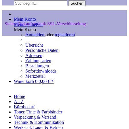
Suchen
Mein Konto
Sicher Einkaufen dank SSL-Verschlüsselung
Menü schließen
Mein Konto
Anmelden
oder
registrieren
Übersicht
Persönliche Daten
Adressen
Zahlungsarten
Bestellungen
Sofortdownloads
Merkzettel
Warenkorb
0
0,00 € *
Home
A - Z
Bürobedarf
Toner, Tinte & Farbbänder
Verpackung & Versand
Technik & Kommunikation
Werkstatt, Lager & Betrieb