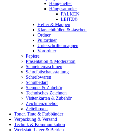
Hängehefter
Hängesammler
FALKEN
LEITZ®
Hefter & Mappen
Klarsichthüllen & -taschen
Ordner
Pultordner
Unterschriftenmappen
Vorordner
Papiere
Präsentation & Moderation
Schneidemaschinen
Schreibtischausstattung
Schreibwaren
Schulbedarf
Stempel & Zubehör
Technisches Zeichnen
Visitenkarten & Zubehör
Zeichnenzubehör
Zettelboxen
Toner, Tinte & Farbbänder
Verpackung & Versand
Technik & Kommunikation
Werkstatt, Lager & Betrieb