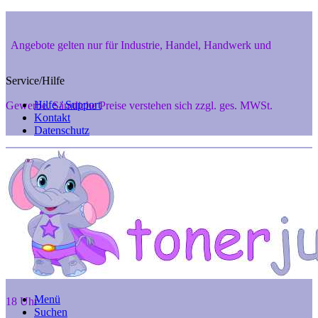
Angebote gelten nur für Industrie, Handel, Handwerk und
Service/Hilfe
Hilfe / Support
Gewerbe. Sämtliche Preise verstehen sich zzgl. ges. MWSt.
Kontakt
Datenschutz
Private Endverbraucher aus 48346 Ostbevern und 48291 Telgte
können aber gerne telef. anfragen unter 02532-7242, Mo. - Fr. 8 -
Menü
18 Uhr
Suchen