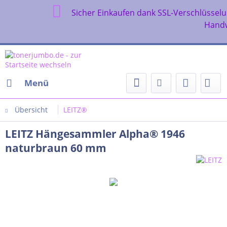
Sicher Einkaufen dank SSL-Ve
Angebot
Handwerk und Gew
Menü
Übersicht
LEITZ®
LEITZ Hängesammler Alpha® 1946
naturbraun 60 mm