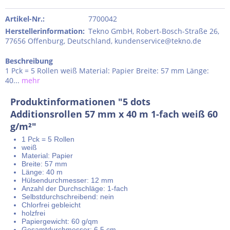
Artikel-Nr.:
7700042
Herstellerinformation
:
Tekno GmbH, Robert-Bosch-Straße 26,
77656 Offenburg, Deutschland, kundenservice@tekno.de
Beschreibung
1 Pck = 5 Rollen weiß Material: Papier Breite: 57 mm Länge:
40...
mehr
Produktinformationen "5 dots
Additionsrollen 57 mm x 40 m 1-fach weiß 60
g/m²"
1 Pck = 5 Rollen
weiß
Material: Papier
Breite: 57 mm
Länge: 40 m
Hülsendurchmesser: 12 mm
Anzahl der Durchschläge: 1-fach
Selbstdurchschreibend: nein
Chlorfrei gebleicht
holzfrei
Papiergewicht: 60 g/qm
Gesamtdurchmesser: 6,5 cm