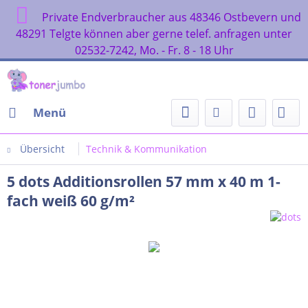
Private Endverbraucher aus 48346 Ostbevern und
48291 Telgte können aber gerne telef. anfragen unter
02532-7242, Mo. - Fr. 8 - 18 Uhr
Menü
Übersicht
Technik & Kommunikation
5 dots Additionsrollen 57 mm x 40 m 1-
fach weiß 60 g/m²