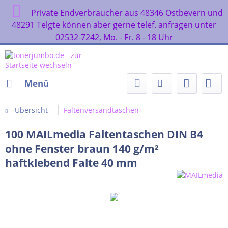
Private Endverbraucher aus 48346 Ostbevern und
48291 Telgte können aber gerne telef. anfragen unter
02532-7242, Mo. - Fr. 8 - 18 Uhr
Menü
Übersicht
Faltenversandtaschen
100 MAILmedia Faltentaschen DIN B4
ohne Fenster braun 140 g/m²
haftklebend Falte 40 mm