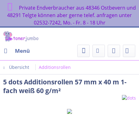
Private Endverbraucher aus 48346 Ostbevern und
48291 Telgte können aber gerne telef. anfragen unter
02532-7242, Mo. - Fr. 8 - 18 Uhr
Menü
Übersicht
Additionsrollen
5 dots Additionsrollen 57 mm x 40 m 1-
fach weiß 60 g/m²