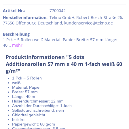
Artikel-Nr.:
7700042
Herstellerinformation
:
Tekno GmbH, Robert-Bosch-Straße 26,
77656 Offenburg, Deutschland, kundenservice@tekno.de
Beschreibung
1 Pck = 5 Rollen weiß Material: Papier Breite: 57 mm Länge:
40...
mehr
Produktinformationen "5 dots
Additionsrollen 57 mm x 40 m 1-fach weiß 60
g/m²"
1 Pck = 5 Rollen
weiß
Material: Papier
Breite: 57 mm
Länge: 40 m
Hülsendurchmesser: 12 mm
Anzahl der Durchschläge: 1-fach
Selbstdurchschreibend: nein
Chlorfrei gebleicht
holzfrei
Papiergewicht: 60 g/qm
Gesamtdurchmesser: 6,5 cm