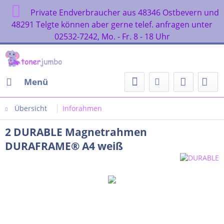
Private Endverbraucher aus 48346 Ostbevern und
48291 Telgte können aber gerne telef. anfragen unter
02532-7242, Mo. - Fr. 8 - 18 Uhr
Menü
Übersicht
Inforahmen
2 DURABLE Magnetrahmen
DURAFRAME® A4 weiß