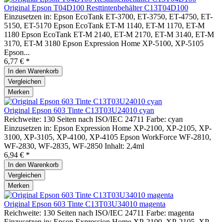
Original Epson T04D100 Resttintenbehälter C13T04D100
Einzusetzen in: Epson EcoTank ET-3700, ET-3750, ET-4750, ET-
5150, ET-5170 Epson EcoTank ET-M 1140, ET-M 1170, ET-M
1180 Epson EcoTank ET-M 2140, ET-M 2170, ET-M 3140, ET-M
3170, ET-M 3180 Epson Expression Home XP-5100, XP-5105
Epson...
6,77 € *
In den
Warenkorb
Vergleichen
Merken
Original Epson 603 Tinte C13T03U24010 cyan
Reichweite: 130 Seiten nach ISO/IEC 24711 Farbe: cyan
Einzusetzen in: Epson Expression Home XP-2100, XP-2105, XP-
3100, XP-3105, XP-4100, XP-4105 Epson WorkForce WF-2810,
WF-2830, WF-2835, WF-2850 Inhalt: 2,4ml
6,94 € *
In den
Warenkorb
Vergleichen
Merken
Original Epson 603 Tinte C13T03U34010 magenta
Reichweite: 130 Seiten nach ISO/IEC 24711 Farbe: magenta
Einzusetzen in: Epson Expression Home XP-2100, XP-2105, XP-