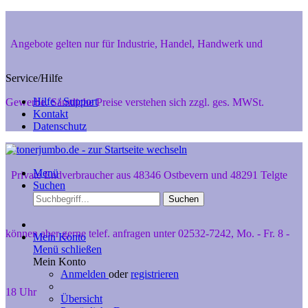
Angebote gelten nur für Industrie, Handel, Handwerk und
Service/Hilfe
Hilfe / Support
Gewerbe. Sämtliche Preise verstehen sich zzgl. ges. MWSt.
Kontakt
Datenschutz
Menü
Private Endverbraucher aus 48346 Ostbevern und 48291 Telgte
Suchen
Suchen
können aber gerne telef. anfragen unter 02532-7242, Mo. - Fr. 8 -
Mein Konto
Menü schließen
Mein Konto
Anmelden
oder
registrieren
18 Uhr
Übersicht