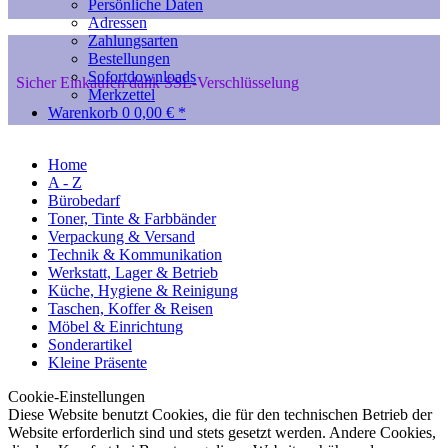
Persönliche Daten
Adressen
Zahlungsarten
Bestellungen
Sofortdownloads
Sicher Einkaufen dank SSL-Verschlüsselung
Merkzettel
Warenkorb
0
0,00 € *
Home
A - Z
Bürobedarf
Toner, Tinte & Farbbänder
Verpackung & Versand
Technik & Kommunikation
Werkstatt, Lager & Betrieb
Küche, Hygiene & Reinigung
Taschen, Koffer & Reisen
Möbel & Einrichtung
Sonderartikel
Kleine Präsente
Cookie-Einstellungen
Diese Website benutzt Cookies, die für den technischen Betrieb der
Website erforderlich sind und stets gesetzt werden. Andere Cookies,