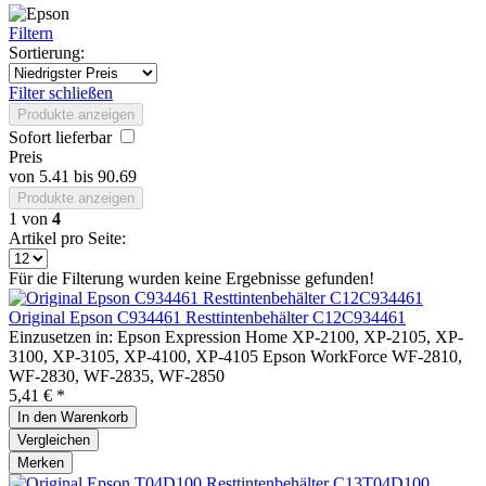
Filtern
Sortierung:
Filter schließen
Produkte anzeigen
Sofort lieferbar
Preis
von
5.41
bis
90.69
Produkte anzeigen
1
von
4
Artikel pro Seite:
Für die Filterung wurden keine Ergebnisse gefunden!
Original Epson C934461 Resttintenbehälter C12C934461
Einzusetzen in: Epson Expression Home XP-2100, XP-2105, XP-
3100, XP-3105, XP-4100, XP-4105 Epson WorkForce WF-2810,
WF-2830, WF-2835, WF-2850
5,41 € *
In den
Warenkorb
Vergleichen
Merken