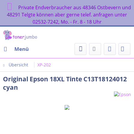
Private Endverbraucher aus 48346 Ostbevern und
48291 Telgte können aber gerne telef. anfragen unter
02532-7242, Mo. - Fr. 8 - 18 Uhr
Menü
Übersicht
XP-202
Original Epson 18XL Tinte C13T18124012
cyan