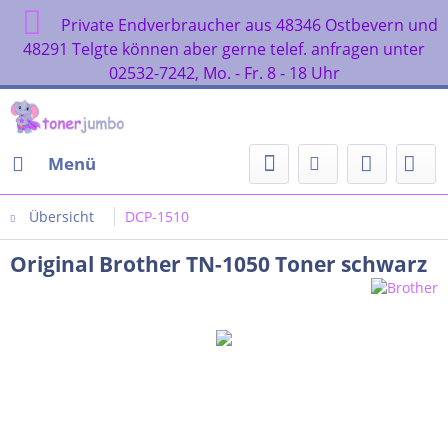
Private Endverbraucher aus 48346 Ostbevern und
48291 Telgte können aber gerne telef. anfragen unter
02532-7242, Mo. - Fr. 8 - 18 Uhr
Menü
Übersicht
DCP-1510
Original Brother TN-1050 Toner schwarz