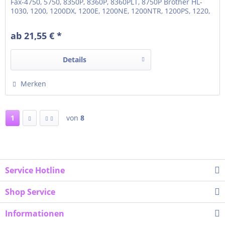
Fax-4750, 5750, 8350P, 8360P, 8360PLT, 8750P Brother HL-
1030, 1200, 1200DX, 1200E, 1200NE, 1200NTR, 1200PS, 1220,
1230, 1240, 1240DX, 1250, 1250DLT, 1250LT Brother HL-1270,
1270N, 1270NLT, 1430, 1440, 1450, 1450DLT, 1450LT, 1470LT,
ab 21,55 € *
1470N, 1470NLT Brother HL-P2500,...
Details
Merken
1
von
8
Service Hotline
Shop Service
Informationen