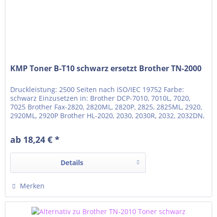
KMP Toner B-T10 schwarz ersetzt Brother TN-2000
Druckleistung: 2500 Seiten nach ISO/IEC 19752 Farbe:
schwarz Einzusetzen in: Brother DCP-7010, 7010L, 7020,
7025 Brother Fax-2820, 2820ML, 2820P, 2825, 2825ML, 2920,
2920ML, 2920P Brother HL-2020, 2030, 2030R, 2032, 2032DN,
2040, 2040N, 2040R, 2050, 2070N, 2070NR Brother MFC-
7220, 7220N, 7225N, 7240, 7290, 7420, 7420N, 7820, 7820N
ab 18,24 € *
Details
Merken