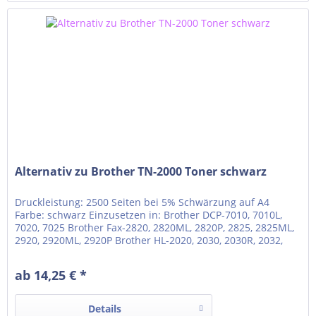
Alternativ zu Brother TN-2000 Toner schwarz
Druckleistung: 2500 Seiten bei 5% Schwärzung auf A4
Farbe: schwarz Einzusetzen in: Brother DCP-7010, 7010L,
7020, 7025 Brother Fax-2820, 2820ML, 2820P, 2825, 2825ML,
2920, 2920ML, 2920P Brother HL-2020, 2030, 2030R, 2032,
2032DN, 2040, 2040N, 2040R, 2050, 2070N, 2070NR Brother
MFC-7220, 7220N, 7225N, 7240, 7290, 7420, 7420N, 7820,
ab 14,25 € *
7820N
Details