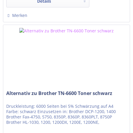
Details
Merken
Alternativ zu Brother TN-6600 Toner schwarz
Druckleistung: 6000 Seiten bei 5% Schwärzung auf A4
Farbe: schwarz Einzusetzen in: Brother DCP-1200, 1400
Brother Fax-4750, 5750, 8350P, 8360P, 8360PLT, 8750P
Brother HL-1030, 1200, 1200DX, 1200E, 1200NE,
1200NTR, 1200PS, 1220, 1230, 1240, 1240DX, 1250, 1250DLT,
1250LT Brother HL-1270, 1270N, 1270NLT, 1430, 1440, 1450,