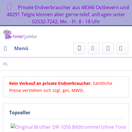
Private Endverbraucher aus 48346 Ostbev
48291 Telgte können aber gerne telef. anfragen
02532-7242, Mo. - Fr. 8 - 18 Uhr
Menü
HL
Kein Verkauf an private Endverbraucher
.
Sämtliche
Preise verstehen sich zzgl. ges. MWSt.
Topseller