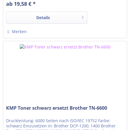
ab 19,58 € *
1450DLT, 1450LT, 1470LT, 1470N, 1470NLT Brother...
Details
Merken
KMP Toner schwarz ersetzt Brother TN-6600
Druckleistung: 6000 Seiten nach ISO/IEC 19752 Farbe:
schwarz Einzusetzen in: Brother DCP-1200, 1400 Brother