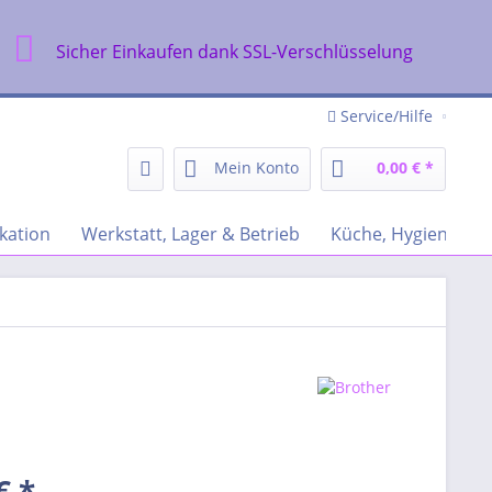
Sicher Einkaufen dank SSL-Verschlüsselung
Service/Hilfe
Mein Konto
0,00 € *
kation
Werkstatt, Lager & Betrieb
Küche, Hygiene & R
€ *