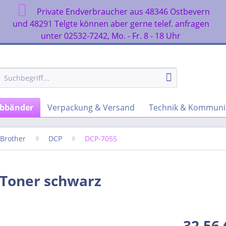
Private Endverbraucher aus 48346 Ostbevern
n
und 48291 Telgte können aber gerne telef. anfragen
unter 02532-7242, Mo. - Fr. 8 - 18 Uhr
rbbänder
Verpackung & Versand
Technik & Kommuni
Brother
DCP
DCP-7055
 Toner schwarz
32,56 