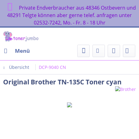
Private Endverbraucher aus 48346 Ostbevern und
48291 Telgte können aber gerne telef. anfragen unter
02532-7242, Mo. - Fr. 8 - 18 Uhr
Menü
Übersicht
DCP-9040 CN
Original Brother TN-135C Toner cyan