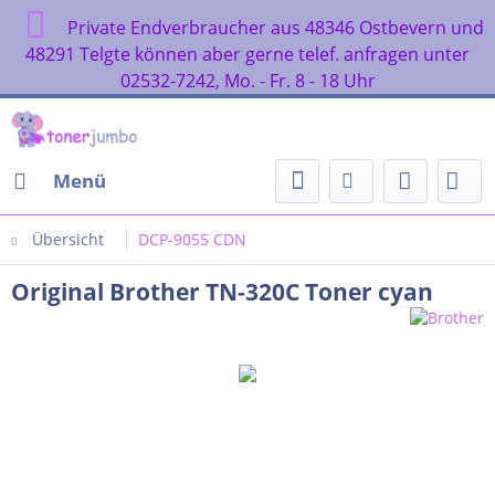
Private Endverbraucher aus 48346 Ostbevern und
48291 Telgte können aber gerne telef. anfragen unter
02532-7242, Mo. - Fr. 8 - 18 Uhr
Menü
Übersicht
DCP-9055 CDN
Original Brother TN-320C Toner cyan