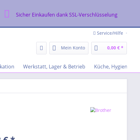
Sicher Einkaufen dank SSL-Verschlüsselung
Service/Hilfe
Mein Konto
0,00 € *
kation
Werkstatt, Lager & Betrieb
Küche, Hygiene & R
 € *