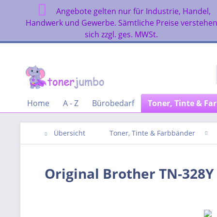
Angebote gelten nur für Industrie, Handel,
Handwerk und Gewerbe. Sämtliche Preise verstehe
sich zzgl. ges. MWSt.
Home
A - Z
Bürobedarf
Toner, Tinte & Fa
Übersicht
Toner, Tinte & Farbbänder
Original Brother TN-328Y