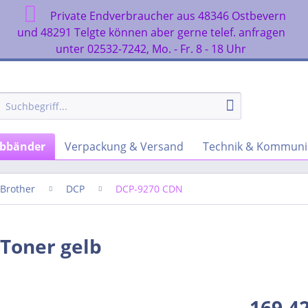
Private Endverbraucher aus 48346 Ostbevern
n
und 48291 Telgte können aber gerne telef. anfragen
unter 02532-7242, Mo. - Fr. 8 - 18 Uhr
rbbänder
Verpackung & Versand
Technik & Kommuni
Brother
DCP
DCP-9270 CDN
 Toner gelb
169,42