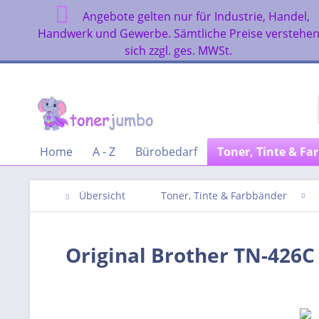
Angebote gelten nur für Industrie, Handel,
Handwerk und Gewerbe. Sämtliche Preise verstehe
sich zzgl. ges. MWSt.
Home
A - Z
Bürobedarf
Toner, Tinte & Fa
Übersicht
Toner, Tinte & Farbbänder
Original Brother TN-426C