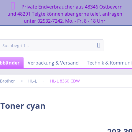
Private Endverbraucher aus 48346 Ostbevern
n
und 48291 Telgte können aber gerne telef. anfragen
unter 02532-7242, Mo. - Fr. 8 - 18 Uhr
rbbänder
Verpackung & Versand
Technik & Kommuni
Brother
HL-L
HL-L 8360 CDW
 Toner cyan
203,39