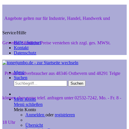
Angebote gelten nur für Industrie, Handel, Handwerk und
Service/Hilfe
Hilfe / Support
Gewerbe. Sämtliche Preise verstehen sich zzgl. ges. MWSt.
Kontakt
Datenschutz
Menü
Private Endverbraucher aus 48346 Ostbevern und 48291 Telgte
Suchen
Suchen
können aber gerne telef. anfragen unter 02532-7242, Mo. - Fr. 8 -
Mein Konto
Menü schließen
Mein Konto
Anmelden
oder
registrieren
18 Uhr
Übersicht