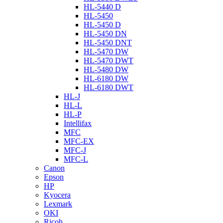
HL-5440 D
HL-5450
HL-5450 D
HL-5450 DN
HL-5450 DNT
HL-5470 DW
HL-5470 DWT
HL-5480 DW
HL-6180 DW
HL-6180 DWT
HL-J
HL-L
HL-P
Intellifax
MFC
MFC-EX
MFC-J
MFC-L
Canon
Epson
HP
Kyocera
Lexmark
OKI
Ricoh