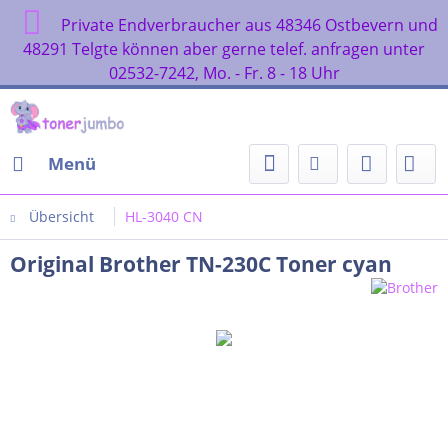
Private Endverbraucher aus 48346 Ostbevern und
48291 Telgte können aber gerne telef. anfragen unter
02532-7242, Mo. - Fr. 8 - 18 Uhr
Menü
Übersicht
HL-3040 CN
Original Brother TN-230C Toner cyan