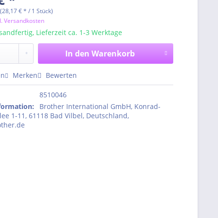
(28,17 € * / 1 Stück)
l. Versandkosten
sandfertig, Lieferzeit ca. 1-3 Werktage
In den
Warenkorb
en
Merken
Bewerten
8510046
nformation
:
Brother International GmbH, Konrad-
ee 1-11, 61118 Bad Vilbel, Deutschland,
ther.de