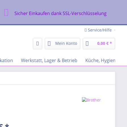
Sicher Einkaufen dank SSL-Verschlüsselung
Service/Hilfe
Mein Konto
0,00 € *
kation
Werkstatt, Lager & Betrieb
Küche, Hygiene & R
€ *