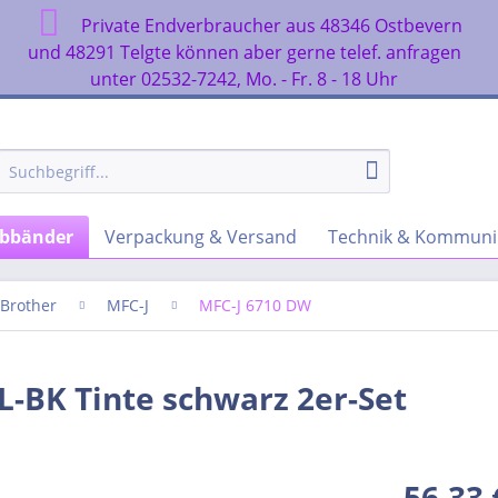
Private Endverbraucher aus 48346 Ostbevern
n
und 48291 Telgte können aber gerne telef. anfragen
unter 02532-7242, Mo. - Fr. 8 - 18 Uhr
rbbänder
Verpackung & Versand
Technik & Kommuni
Brother
MFC-J
MFC-J 6710 DW
L-BK Tinte schwarz 2er-Set
56,33 