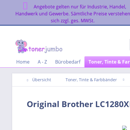
Angebote gelten nur für Industrie, Handel,
Handwerk und Gewerbe. Sämtliche Preise verstehe
sich zzgl. ges. MWSt.
Home
A - Z
Bürobedarf
Toner, Tinte & Fa
Übersicht
Toner, Tinte & Farbbänder
Original Brother LC1280X