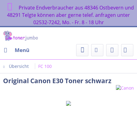
Private Endverbraucher aus 48346 Ostbevern und
48291 Telgte können aber gerne telef. anfragen unter
02532-7242, Mo. - Fr. 8 - 18 Uhr
Menü
Übersicht
FC 100
Original Canon E30 Toner schwarz