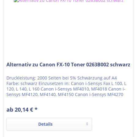
Alternativ zu Canon FX-10 Toner 0263B002 schwarz
Druckleistung: 2000 Seiten bei 5% Schwärzung auf A4
Farbe: schwarz Einzusetzen in: Canon i-Sensys Fax L 100, L
120, L 140, L 160 Canon i-Sensys MF4010, MF4018 Canon i-
Sensys MF4120, MF4140, MF4150 Canon i-Sensys MF4270
Canon i-Sensys MF4320d, MF4330d, MF4340d, MF4350d
Canon i-Sensys MF4370dn, MF4380dn Canon i-Sensys
ab 20,14 € *
MF4660PL, MF4690PL Canon PC-D440, D450
Details