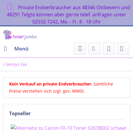
Private Endverbraucher aus 48346 Ostbevern und
48291 Telgte können aber gerne telef. anfragen unter
02532-7242, Mo. - Fr. 8 - 18 Uhr
Menü
i-Sensys Fax
Kein Verkauf an private Endverbraucher
.
Sämtliche
Preise verstehen sich zzgl. ges. MWSt.
Topseller