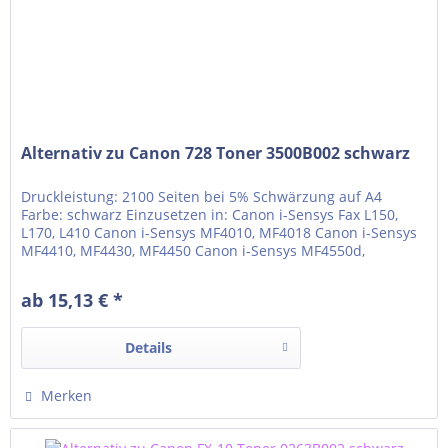
Alternativ zu Canon 728 Toner 3500B002 schwarz
Druckleistung: 2100 Seiten bei 5% Schwärzung auf A4
Farbe: schwarz Einzusetzen in: Canon i-Sensys Fax L150,
L170, L410 Canon i-Sensys MF4010, MF4018 Canon i-Sensys
MF4410, MF4430, MF4450 Canon i-Sensys MF4550d,
MF4570dn, MF4580dn Canon i-Sensys MF4730, MF4750,
MF4780w Canon i-Sensys MF4870dn, MF4890dw
ab 15,13 € *
Details
Merken