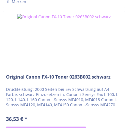
Merken
Original Canon FX-10 Toner 0263B002 schwarz
Druckleistung: 2000 Seiten bei 5% Schwärzung auf A4
Farbe: schwarz Einzusetzen in: Canon i-Sensys Fax L 100, L
120, L 140, L 160 Canon i-Sensys MF4010, MF4018 Canon i-
Sensys MF4120, MF4140, MF4150 Canon i-Sensys MF4270
Canon i-Sensys MF4320d, MF4330d, MF4340d, MF4350d
Canon i-Sensys MF4370dn, MF4380dn Canon i-Sensys
36,53 € *
MF4660PL, MF4690PL Canon PC-D440, D450