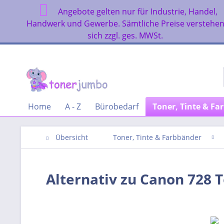
Angebote gelten nur für Industrie, Handel,
Handwerk und Gewerbe. Sämtliche Preise verstehe
sich zzgl. ges. MWSt.
Home
A - Z
Bürobedarf
Toner, Tinte & Fa
Übersicht
Toner, Tinte & Farbbänder
Alternativ zu Canon 728 