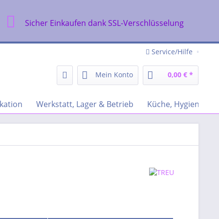
Sicher Einkaufen dank SSL-Verschlüsselung
Service/Hilfe
Mein Konto
0,00 € *
kation
Werkstatt, Lager & Betrieb
Küche, Hygiene & R