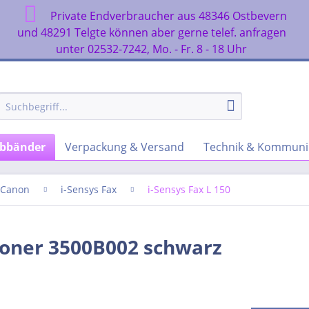
Private Endverbraucher aus 48346 Ostbevern
n
und 48291 Telgte können aber gerne telef. anfragen
unter 02532-7242, Mo. - Fr. 8 - 18 Uhr
rbbänder
Verpackung & Versand
Technik & Kommuni
Canon
i-Sensys Fax
i-Sensys Fax L 150
Toner 3500B002 schwarz