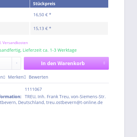
Stückpreis
16,50 € *
15,13 € *
l. Versandkosten
sandfertig, Lieferzeit ca. 1-3 Werktage
In den
Warenkorb
en
Merken
Bewerten
1111067
nformation
:
TREU, Inh. Frank Treu, von-Siemens-Str.
tbevern, Deutschland, treu.ostbevern@t-online.de