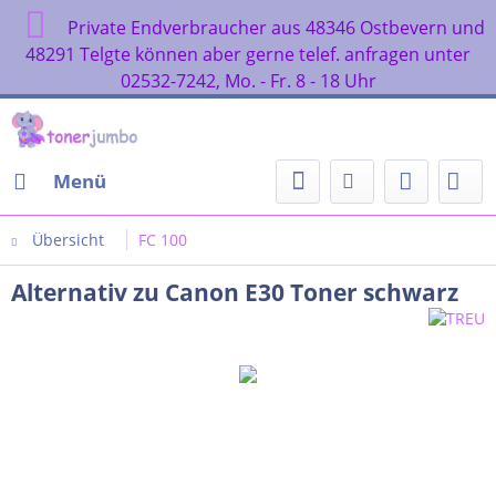
Private Endverbraucher aus 48346 Ostbevern und
48291 Telgte können aber gerne telef. anfragen unter
02532-7242, Mo. - Fr. 8 - 18 Uhr
Menü
Übersicht
FC 100
Alternativ zu Canon E30 Toner schwarz