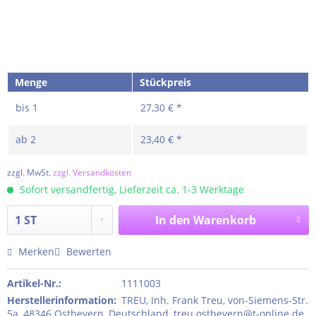
Menge
Stückpreis
bis
1
27,30 € *
ab
2
23,40 € *
zzgl. MwSt.
zzgl. Versandkosten
Sofort versandfertig, Lieferzeit ca. 1-3 Werktage
In den
Warenkorb
Merken
Bewerten
Artikel-Nr.:
1111003
Herstellerinformation
:
TREU, Inh. Frank Treu, von-Siemens-Str.
5a, 48346 Ostbevern, Deutschland, treu.ostbevern@t-online.de