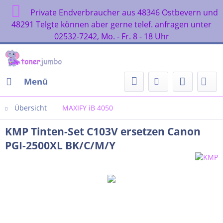
Private Endverbraucher aus 48346 Ostbevern und
48291 Telgte können aber gerne telef. anfragen unter
02532-7242, Mo. - Fr. 8 - 18 Uhr
Menü
Übersicht
MAXIFY iB 4050
KMP Tinten-Set C103V ersetzen Canon
PGI-2500XL BK/C/M/Y