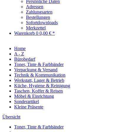
Persönliche Daten
Adressen
Zahlungsarten
Bestellungen
Sofortdownloads
Merkzettel
Warenkorb
0
0,00 € *
Home
A - Z
Bürobedarf
Toner, Tinte & Farbbänder
Verpackung & Versand
Technik & Kommunikation
Werkstatt, Lager & Betrieb
Küche, Hygiene & Reinigung
Taschen, Koffer & Reisen
Möbel & Einrichtung
Sonderartikel
Kleine Präsente
Übersicht
Toner, Tinte & Farbbänder