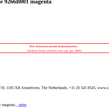
ne 9266B001 magenta
Kein
Verkauf an private Endverbraucher
.
Sämtliche Preise verstehen sich zzgl. ges. MWSt.
59, 1185 XB Amstelveen, The Netherlands, +31 20 545 8545, www.
 magenta...
mehr