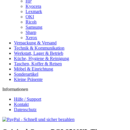
HP
Kyocera
Lexmark
OKI
Ricoh
Samsung
Sharp
Xerox
Verpackung & Versand
Technik & Kommunikation
Werkstatt, Lager & Betrieb
Küche, Hygiene & Reinigung
Taschen, Koffer & Reisen
Möbel & Einrichtung
Sonderartikel
Kleine Präsente
Informationen
Hilfe / Support
Kontakt
Datenschutz