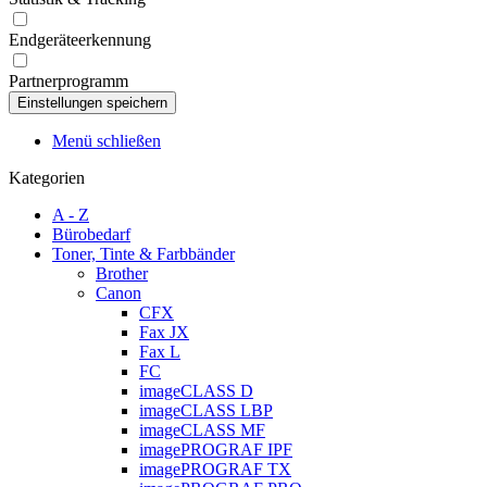
Endgeräteerkennung
Partnerprogramm
Menü schließen
Kategorien
A - Z
Bürobedarf
Toner, Tinte & Farbbänder
Brother
Canon
CFX
Fax JX
Fax L
FC
imageCLASS D
imageCLASS LBP
imageCLASS MF
imagePROGRAF IPF
imagePROGRAF TX