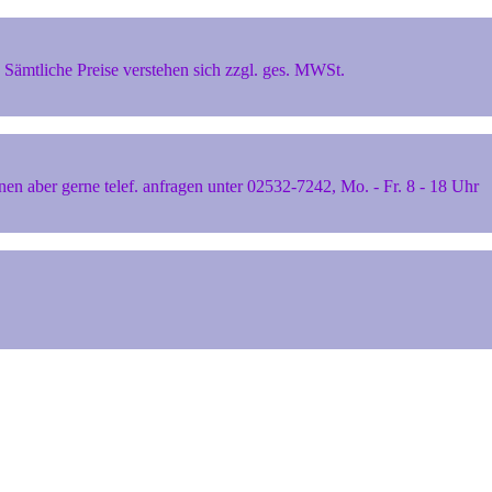
Sämtliche Preise verstehen sich zzgl. ges. MWSt.
 aber gerne telef. anfragen unter 02532-7242, Mo. - Fr. 8 - 18 Uhr