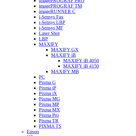
imagePROGRAF PRO
imagePROGRAF TM
imageRUNNER C
i-Sensys Fax
i-Sensys LBP
i-Sensys MF
Laser Shot
LBP
MAXIFY
MAXIFY GX
MAXIFY iB
MAXIFY iB 4050
MAXIFY iB 4150
MAXIFY MB
PC
Pixma G
Pixma iP
Pixma iX
Pixma MG
Pixma MP
Pixma MX
Pixma Pro
Pixma TR
PIXMA TS
Epson