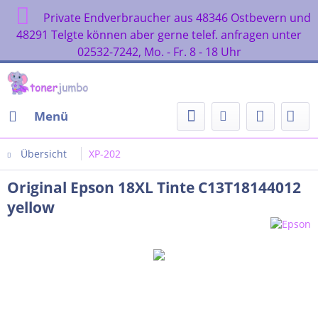
Private Endverbraucher aus 48346 Ostbevern und
48291 Telgte können aber gerne telef. anfragen unter
02532-7242, Mo. - Fr. 8 - 18 Uhr
Menü
Übersicht
XP-202
Original Epson 18XL Tinte C13T18144012
yellow