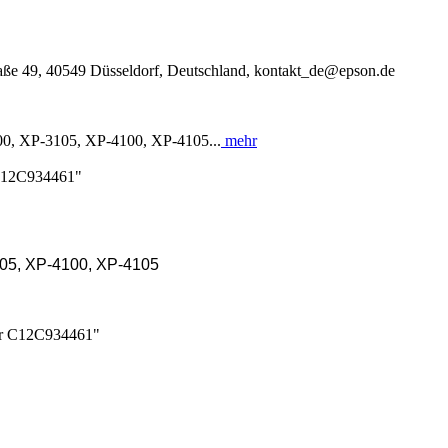
ße 49, 40549 Düsseldorf, Deutschland, kontakt_de@epson.de
00, XP-3105, XP-4100, XP-4105...
mehr
 C12C934461"
05, XP-4100, XP-4105
ter C12C934461"