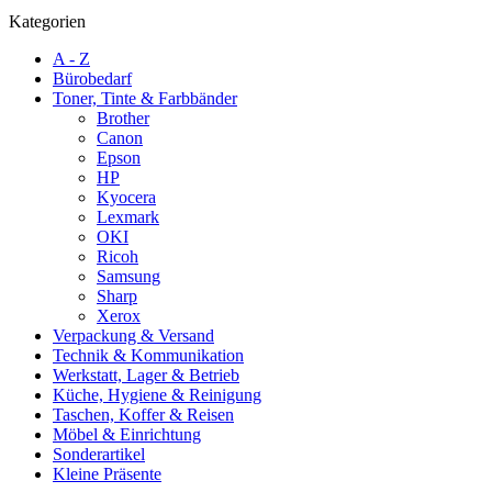
Kategorien
A - Z
Bürobedarf
Toner, Tinte & Farbbänder
Brother
Canon
Epson
HP
Kyocera
Lexmark
OKI
Ricoh
Samsung
Sharp
Xerox
Verpackung & Versand
Technik & Kommunikation
Werkstatt, Lager & Betrieb
Küche, Hygiene & Reinigung
Taschen, Koffer & Reisen
Möbel & Einrichtung
Sonderartikel
Kleine Präsente