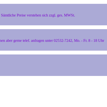
Sämtliche Preise verstehen sich zzgl. ges. MWSt.
 aber gerne telef. anfragen unter 02532-7242, Mo. - Fr. 8 - 18 Uhr