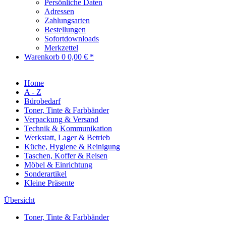
Persönliche Daten
Adressen
Zahlungsarten
Bestellungen
Sofortdownloads
Merkzettel
Warenkorb
0
0,00 € *
Home
A - Z
Bürobedarf
Toner, Tinte & Farbbänder
Verpackung & Versand
Technik & Kommunikation
Werkstatt, Lager & Betrieb
Küche, Hygiene & Reinigung
Taschen, Koffer & Reisen
Möbel & Einrichtung
Sonderartikel
Kleine Präsente
Übersicht
Toner, Tinte & Farbbänder