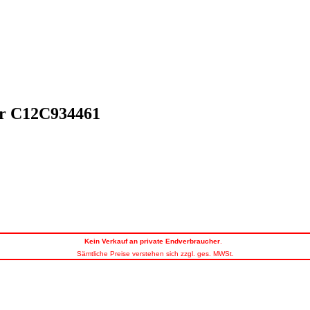
er C12C934461
Kein
Verkauf an private Endverbraucher
.
Sämtliche Preise verstehen sich zzgl. ges. MWSt.